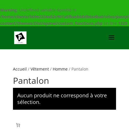
Warning
: Undefined variable $postid in
/home/clients/569e2334a52c901a5fbacb68db6e4ba0/sites/passy
content/themes/Divi/epanel/custom_functions.php
on line
1325
Accueil
/
Vêtement
/
Homme
/ Pantalon
Pantalon
Aucun produit ne correspond à votre
sélection.