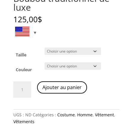
luxe
125,00
$
Taille
Couleur
quantité
A
Ajouter au panier
de
l
Boubou
t
traditionnel
e
de
r
UGS :
ND
Catégories :
Costume
,
Homme
,
Vêtement
,
luxe
n
Vêtements
a
t