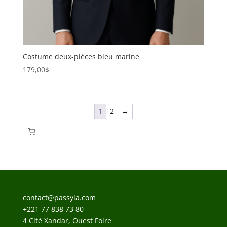
Costume deux-pièces bleu marine
179,00
$
1
2
→
contact@passyla.com
+221 77 838 73 80
4 Cité Xandar, Ouest Foire