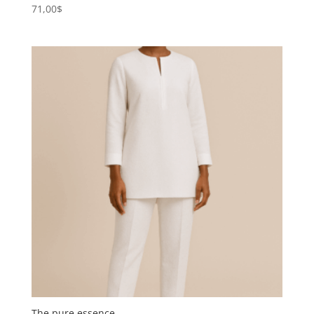
71,00
$
The pure essence