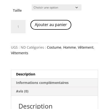
Taille
quantité
A
Ajouter au panier
de
l
Costume
t
deux-
e
pièces
r
UGS :
ND
Catégories :
Costume
,
Homme
,
Vêtement
,
bleu
n
Vêtements
marine
a
t
i
v
Description
e
Informations complémentaires
:
Avis (0)
Description