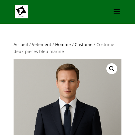
Accueil
/
Vêtement
/
Homme
/
Costume
/ Costume
deux-pièces bleu marine