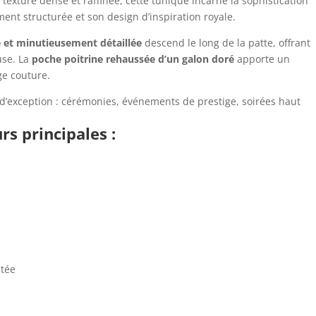
exture dense et raffinée, cette tunique incarne la sophistication
ent structurée et son design d’inspiration royale.
 et minutieusement détaillée
descend le long de la patte, offrant
use. La
poche poitrine rehaussée d’un galon doré
apporte un
ge couture.
d’exception : cérémonies, événements de prestige, soirées haut
rs principales :
ptée