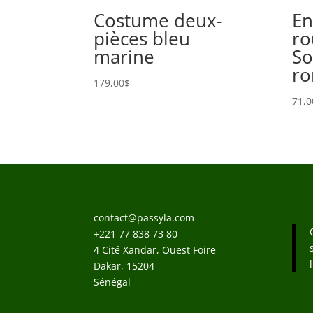
Costume deux-
E
pièces bleu
ro
marine
So
ro
179,00
$
71,0
contact@passyla.com
+221 77 838 73 80
4 Cité Xandar, Ouest Foire
Dakar
,
15204
Sénégal