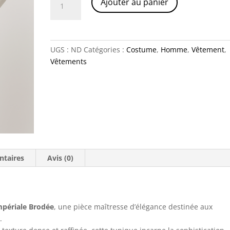
Ajouter au panier
de
l
Majesté
t
Royale
e
–
r
UGS :
ND
Catégories :
Costume
,
Homme
,
Vêtement
,
Tunique
n
Vêtements
Impériale
a
Brodée
t
i
v
e
:
ntaires
Avis (0)
mpériale Brodée
, une pièce maîtresse d’élégance destinée aux
.