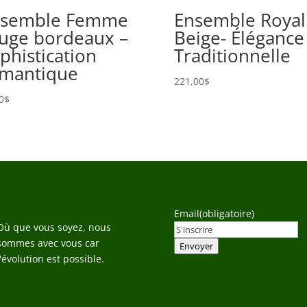
nsemble Femme
Ensemble Royal
uge bordeaux –
Beige- Élégance
phistication
Traditionnelle
mantique
221,00
$
0
$
Email
(obligatoire)
Où que vous soyez, nous
sommes avec vous car
Envoyer
l'évolution est possible.