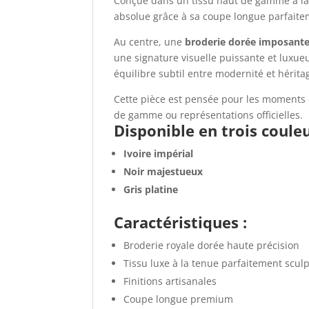
Conçue dans un tissu haut de gamme à la t
absolue grâce à sa coupe longue parfaitem
Au centre, une
broderie dorée imposante
une signature visuelle puissante et luxue
équilibre subtil entre modernité et hérita
Cette pièce est pensée pour les moments 
de gamme ou représentations officielles.
Disponible en trois couleu
Ivoire impérial
Noir majestueux
Gris platine
Caractéristiques :
Broderie royale dorée haute précision
Tissu luxe à la tenue parfaitement scul
Finitions artisanales
Coupe longue premium