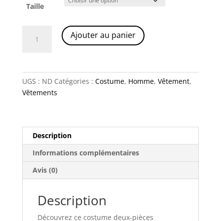
Taille
quantité
A
Ajouter au panier
de
l
The
t
executive
e
r
UGS :
ND
Catégories :
Costume
,
Homme
,
Vêtement
,
n
Vêtements
a
t
i
v
Description
e
Informations complémentaires
:
Avis (0)
Description
Découvrez ce costume deux-pièces